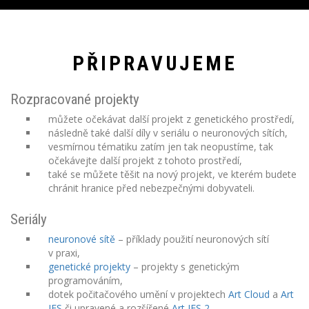
PŘIPRAVUJEME
Rozpracované projekty
můžete očekávat další projekt z genetického prostředí,
následně také další díly v seriálu o neuronových sítích,
vesmírnou tématiku zatím jen tak neopustíme, tak
očekávejte další projekt z tohoto prostředí,
také se můžete těšit na nový projekt, ve kterém budete
chránit hranice před nebezpečnými dobyvateli.
Seriály
neuronové sítě
– příklady použití neuronových sítí
v praxi,
genetické projekty
–
projekty s genetickým
programováním,
dotek počitačového umění v projektech
Art Cloud
a
Art
IFS
či upravené a rozšířené
Art IFS 2
.