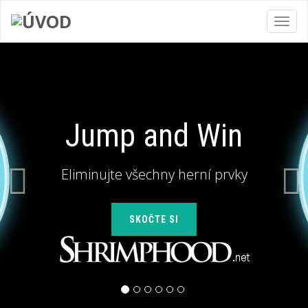
Toggl
navig
Jump and Win
Eliminujte všechny herní prvky
SKOČTE SI