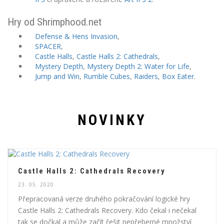
Hry od Shrimphood.net
Defense & Hens Invasion
,
SPACER
,
Castle Halls
,
Castle Halls 2: Cathedrals
,
Mystery Depth
,
Mystery Depth 2: Water for Life
,
Jump and Win
,
Rumble Cubes
,
Raiders
,
Box Eater
.
NOVINKY
Castle Halls 2: Cathedrals Recovery
23. 05. 2020
Přepracovaná verze druhého pokračování logické hry
Castle Halls 2: Cathedrals Recovery. Kdo čekal i nečekal
tak se dočkal a může začít řešit nepřeberné množství