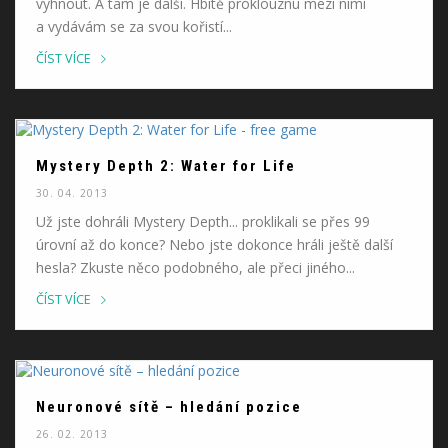
vyhnout. Á tam je další. Hbitě proklouznu mezi nimi
a vydávám se za svou kořistí...
ČÍST VÍCE
Mystery Depth 2: Water for Life
30. 04. 2013
Už jste dohráli Mystery Depth... proklikali se přes 99
úrovní až do konce? Nebo jste dokonce hráli ještě další
hesla? Zkuste něco podobného, ale přeci jiného...
ČÍST VÍCE
Neuronové sítě – hledání pozice
26. 02. 2013