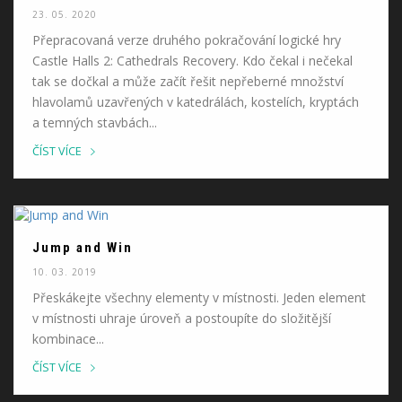
23. 05. 2020
Přepracovaná verze druhého pokračování logické hry
Castle Halls 2: Cathedrals Recovery. Kdo čekal i nečekal
tak se dočkal a může začít řešit nepřeberné množství
hlavolamů uzavřených v katedrálách, kostelích, kryptách
a temných stavbách...
ČÍST VÍCE
Jump and Win
10. 03. 2019
Přeskákejte všechny elementy v místnosti. Jeden element
v místnosti uhraje úroveň a postoupíte do složitější
kombinace...
ČÍST VÍCE