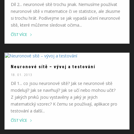
Díl 2... neuronové sítě trochu jinak. Nemusíme používat
neuronové sítě v matematice či ve statistice, ale zkusme
si trochu hrát. Podívejme se jak vypadá učení neuronové
sítě, které můžeme sledovat očima...
ČÍST VÍCE
Neuronové sítě – vývoj a testování
18. 01. 2013
Díl 1... co jsou neuronové sítě? Jak se neuronové sítě
modelují? Jak se navrhují? Jak se učí nebo mohou učit?
Z jakých prvků jsou vystavěny a jaký je jejich
matematický vzorec? K čemu se používají, aplikace pro
testování a další...
ČÍST VÍCE