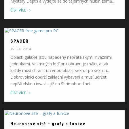
Mystery Depth a vydejte se do tajemných hlubin země...
ČÍST VÍCE
SPACER
15. 04. 2014
Oblasti galaxie jsou napadeny nepřátelskými invazními
jednokami. Vesmíných lodí pro obranu je málo, a tak
každý musí chránit určenou oblast sektor po sektoru.
Dobrovolníci obdrží základní vybavení a musí udržet
nepřátelskou invazi... již na Shrimphood.net
ČÍST VÍCE
Neuronové sítě – grafy a funkce