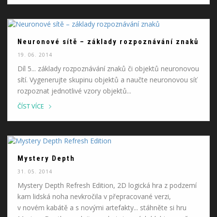
Neuronové sítě – základy rozpoznávání znaků
19. 06. 2014
Díl 5... základy rozpoznávání znaků či objektů neuronovou
sítí. Vygenerujte skupinu objektů a naučte neuronovou síť
rozpoznat jednotlivé vzory objektů...
ČÍST VÍCE
Mystery Depth
31. 05. 2014
Mystery Depth Refresh Edition, 2D logická hra z podzemí
kam lidská noha nevkročila v přepracované verzi,
v novém kabátě a s novými artefakty... stáhněte si hru