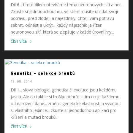
Díl 6... tímto dílem otevíráme téma neuronových sítí a her.
Zkuste si jednoduchou hru, ve které musíte uhlídat svoji
potravu, před zloději a nájezdníky. Chtějí vám potravu
sebrat, odnést a ukrýt... každý nájezdník je řízen
neuronovou sítí, která se zlepšuje v každé úrovní hry...
ČÍST VÍCE
Genetika – selekce brouků
19. 08. 2014
Díl 1... slova biologie, genetika či evoluce jsou každému
jasná. Ale co takhle si trošku pohrát s tím co je každému
od narození dané... změnit genetické vlastnosti a vyvinout
si vlastního jedince... zkuste si jednoduchou aplikaci pro
křížení a mutaci brouků...
ČÍST VÍCE