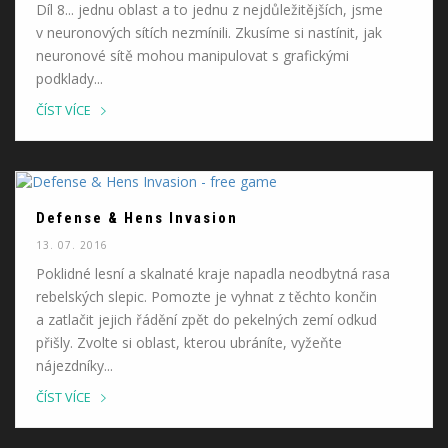
Díl 8... jednu oblast a to jednu z nejdůležitějších, jsme
v neuronových sítích nezmínili. Zkusíme si nastínit, jak
neuronové sítě mohou manipulovat s grafickými
podklady...
ČÍST VÍCE
Defense & Hens Invasion
13. 07. 2016
Poklidné lesní a skalnaté kraje napadla neodbytná rasa
rebelských slepic. Pomozte je vyhnat z těchto končin
a zatlačit jejich řádění zpět do pekelných zemí odkud
přišly. Zvolte si oblast, kterou ubráníte, vyžeňte
nájezdníky...
ČÍST VÍCE