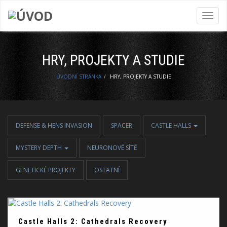
Toggl
navig
HRY, PROJEKTY A STUDIE
ÚVODNÍ STRÁNKA
HRY, PROJEKTY A STUDIE
DEFENSE & HENS INVASION
SPACER
CASTLE HALLS
MYSTERY DEPTH
NEURONOVÉ SÍTĚ
GENETICKÉ PROJEKTY
OSTATNÍ
Castle Halls 2: Cathedrals Recovery