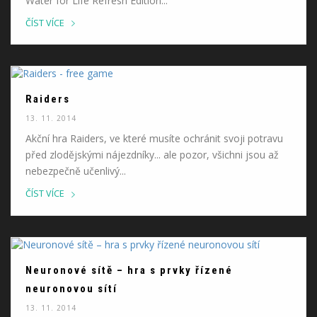
Water for Life Refresh Edition...
ČÍST VÍCE
Raiders
13. 11. 2014
Akční hra Raiders, ve které musíte ochránit svoji potravu
před zlodějskými nájezdníky... ale pozor, všichni jsou až
nebezpečně učenlivý...
ČÍST VÍCE
Neuronové sítě – hra s prvky řízené
neuronovou sítí
13. 11. 2014