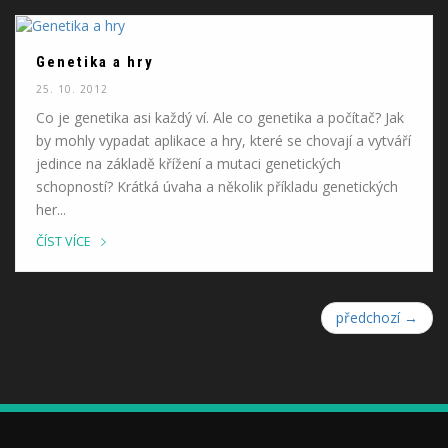
Genetika a hry
25. 10. 2012
Co je genetika asi každý ví. Ale co genetika a počítač? Jak
by mohly vypadat aplikace a hry, které se chovají a vytváří
jedince na základě křížení a mutaci genetických
schopností? Krátká úvaha a několik příkladu genetických
her...
ČÍST VÍCE
předchozí →