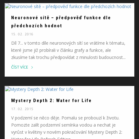
Neuronové sítě – předpověď funkce dle
předchozích hodnot
15. 02. 2016
Díl 7... v tomto díle neuronových sítí se vrátíme k tématu,
které jsme již probírali v článku grafy a funkce, ale
zkusíme tak trochu předpovídat z minulosti budoucnost...
ČÍST VÍCE
Mystery Depth 2: Water for Life
17. 02. 2015
V podzemí se něco děje. Pomalu se probouzí k životu.
Pomozte zalít podzemní semínka vodou a nechat je
vyrůst v květiny v novém pokračování Mystery Depth 2: