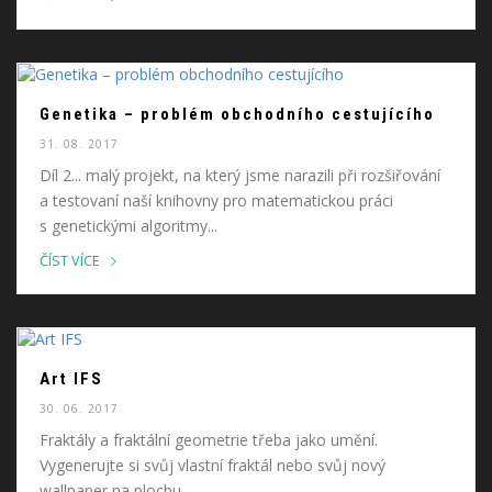
Genetika – problém obchodního cestujícího
31. 08. 2017
Díl 2... malý projekt, na který jsme narazili při rozšiřování
a testovaní naší knihovny pro matematickou práci
s genetickými algoritmy...
ČÍST VÍCE
Art IFS
30. 06. 2017
Fraktály a fraktální geometrie třeba jako umění.
Vygenerujte si svůj vlastní fraktál nebo svůj nový
wallpaper na plochu...