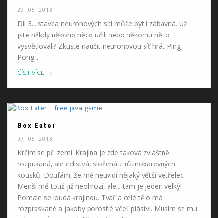
29. 05. 2013
Díl 3... stavba neuronových sítí může být i zábavná. Už
jste někdy někoho něco učili nebo někomu něco
vysvětlovali? Zkuste naučit neuronovou síť hrát Ping
Pong...
ČÍST VÍCE
Box Eater
07. 05. 2013
Krčím se při zemi. Krajina je zde taková zvláštně
rozpukaná, ale celistvá, složená z různobarevných
kousků. Doufám, že mě neuvidí nějaký větší vetřelec.
Menší mě totiž již neohrozí, ale... tam je jeden velký!
Pomale se loudá krajinou. Tvář a celé tělo má
rozpraskané a jakoby porostlé včelí pláství. Musím se mu