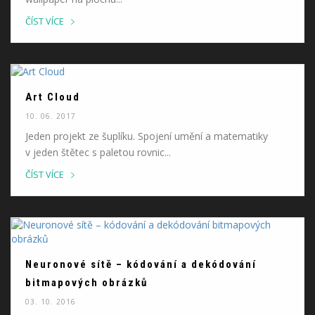
ČÍST VÍCE
Art Cloud
10. 06. 2017
Jeden projekt ze šuplíku. Spojení umění a matematiky
v jeden štětec s paletou rovnic...
ČÍST VÍCE
Neuronové sítě – kódování a dekódování
bitmapových obrázků
03. 10. 2016