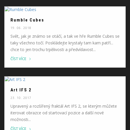
Rumble Cubes
19. 06. 2018
Svět, jak je známo se otáčí, a tak ve hře Rumble Cubes se
taky všechno točí. Poskládejte krystaly tam kam patří...
chce to jen trochu trpělivosti a předvídavost...
ČÍST VÍCE
Art IFS 2
23. 10. 2017
Upravený a rozšířený fraktál Art IFS 2, se kterým můžete
iterovat obrazce od startovací pozice a další nové
možnosti...
ČÍST VÍCE